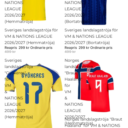
NATIONS
NATIONS
LEAGUE
LEAGUE
2026/2027
2026/2027
(Hemmatröja)
(Bortatröja)
Rea
Sveriges landslagströja för
Rea
Sveriges landslagströja för
VM & NATIONS LEAGUE
VM & NATIONS LEAGUE
2026/2027 (Hemmatröja)
2026/2027 (Bortatröja)
Reapris
299 kr
Ordinarie pris
Reapris
299 kr
Ordinarie pris
499 kr
499 kr
Sveriges
Norges
landslagströja
landslagströja
"Gyökeres"
"Braut
för
Haaland"
VM
för
&
VM
NATIONS
&
LEAGUE
NATIONS
2026/2027
LEAGUE
(Hemmatröja)
2026/2027
Rea
Norges landslagströja "Braut
(Hemmatröja)
Haaland" för VM & NATIONS