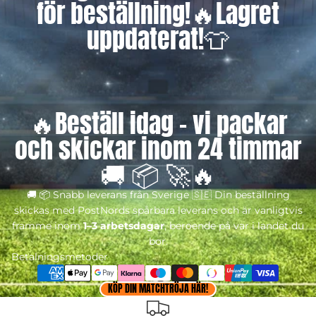
för beställning!🔥Lagret
uppdaterat!👕
🔥Beställ idag – vi packar
och skickar inom 24 timmar
🚚 📦 🚀🔥
🚚 📦 Snabb leverans från Sverige 🇸🇪 Din beställning
skickas med PostNords spårbara leverans och är vanligtvis
framme inom
1–3 arbetsdagar
, beroende på var i landet du
bor.
Betalningsmetoder
KÖP DIN MATCHTRÖJA HÄR!