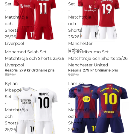
Set
Set
-
-
Matchtröja
Matchtröja
och
och
Shorts
Shorts
25/26
25/26
Liverpool
Manchester
United
Rea
Mohamed Salah Set -
Rea
Bryan Mbeumo Set -
Matchtröja och Shorts 25/26
Matchtröja och Shorts 25/26
Liverpool
Manchester United
Reapris
279 kr
Ordinarie pris
Reapris
279 kr
Ordinarie pris
627 kr
627 kr
Kylian
Lamine
Mbappé
Yamal
Set
Set
-
-
Matchtröja
Matchtröja
och
och
Shorts
Shorts
25/26
25/26