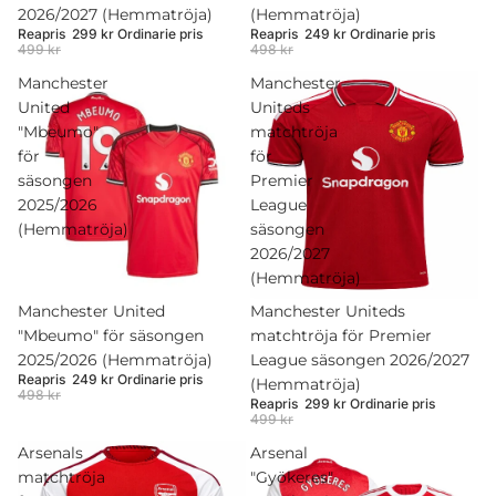
2026/2027 (Hemmatröja)
(Hemmatröja)
Reapris
299 kr
Ordinarie pris
Reapris
249 kr
Ordinarie pris
499 kr
498 kr
Manchester
Manchester
United
Uniteds
"Mbeumo"
matchtröja
för
för
säsongen
Premier
2025/2026
League
(Hemmatröja)
säsongen
2026/2027
(Hemmatröja)
Rea
Manchester United
Rea
Manchester Uniteds
"Mbeumo" för säsongen
matchtröja för Premier
2025/2026 (Hemmatröja)
League säsongen 2026/2027
Reapris
249 kr
Ordinarie pris
(Hemmatröja)
498 kr
Reapris
299 kr
Ordinarie pris
499 kr
Arsenals
Arsenal
matchtröja
"Gyökeres"