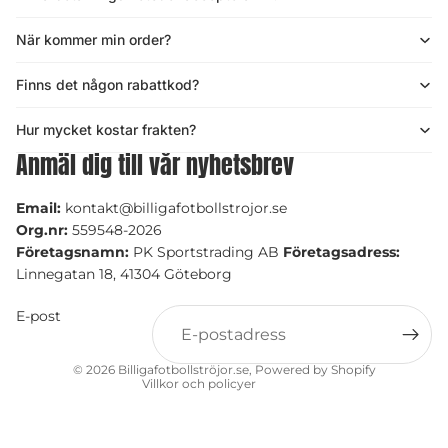
När kommer min order?
Finns det någon rabattkod?
Hur mycket kostar frakten?
Anmäl dig till vår nyhetsbrev
Email:
kontakt@billigafotbollstrojor.se
Integritetspolicy
Org.nr:
559548-2026
Återbetalningspolicy
Företagsnamn:
PK Sportstrading AB
Företagsadress:
Användarvillkor
Linnegatan 18, 41304 Göteborg
Rättsligt meddelande
E-post
Fraktpolicy
Kontaktinformation
© 2026
Billigafotbollströjor.se
, Powered by Shopify
Villkor och policyer