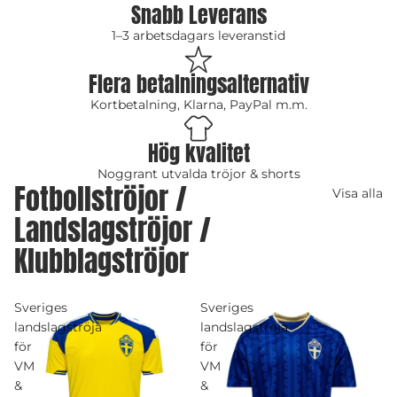
Snabb Leverans
1–3 arbetsdagars leveranstid
Flera betalningsalternativ
Kortbetalning, Klarna, PayPal m.m.
Hög kvalitet
Noggrant utvalda tröjor & shorts
Fotbollströjor /
Visa alla
Landslagströjor /
Klubblagströjor
Sveriges
Sveriges
landslagströja
landslagströja
för
för
VM
VM
&
&