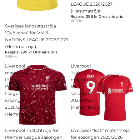
LEAGUE 2026/2027
(Hemmatröja)
Reapris
299 kr
Ordinarie pris
499 kr
Rea
Sveriges landslagströja
"Gyökeres" för VM &
NATIONS LEAGUE 2026/2027
(Hemmatröja)
Reapris
299 kr
Ordinarie pris
499 kr
Liverpool
Liverpool
matchtröja
"Isak"
för
matchtröja
Premier
för
League
säsongen
säsongen
2025/2026
2026/2027
(Hemmatröja)
(Hemmatröja)
Rea
Liverpool matchtröja för
Rea
Liverpool "Isak" matchtröja
Premier League säsongen
för säsongen 2025/2026