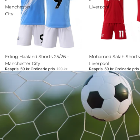
-
-
Manchester
Liverpool
City
Rea
Erling Haaland Shorts 25/26 -
Rea
Mohamed Salah Shorts 
Manchester City
Liverpool
Reapris
59 kr
Ordinarie pris
129 kr
Reapris
59 kr
Ordinarie pris