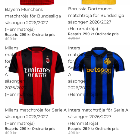
Rea
Borussia Dortmunds
Rea
Bayern Münchens
matchtröja för Bundesliga
matchtröja för Bundesliga
säsongen 2026/2027
säsongen 2026/2027
(Hemmatröja)
(Hemmatröja)
Reapris
299 kr
Ordinarie pris
Reapris
299 kr
Ordinarie pris
499 kr
499 kr
Milans
Inters
matchtröja
matchtröja
för
för
Serie
Serie
A
A
säsongen
säsongen
2026/2027
2026/2027
(Hemmatröja)
(Hemmatröja)
Rea
Milans matchtröja för Serie A
Rea
Inters matchtröja för Serie A
säsongen 2026/2027
säsongen 2026/2027
(Hemmatröja)
(Hemmatröja)
Reapris
299 kr
Ordinarie pris
Reapris
299 kr
Ordinarie pris
499 kr
499 kr