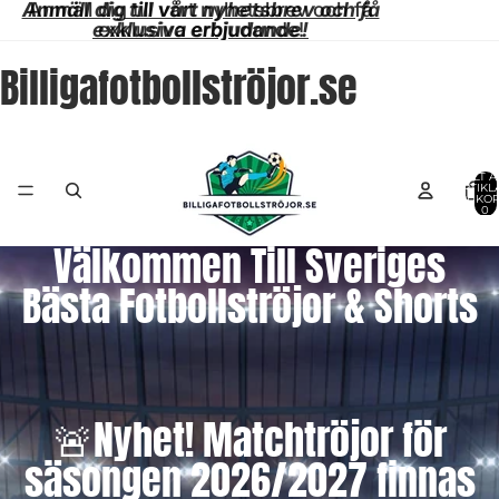
Anmäll dig till vårt nyhetsbrev och få
Anmäll dig till vårt nyhetsbrev och få
exklusiva erbjudande!
exklusiva erbjudande!
Billigafotbollströjor.se
TOTALT A
ARTIKLA
VARUKOR
0
Välkommen Till Sveriges
Bästa Fotbollströjor & Shorts
🚨Nyhet! Matchtröjor för
säsongen 2026/2027 finnas