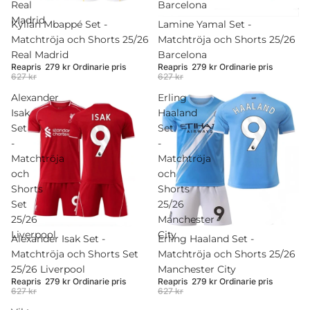
Real
Barcelona
Madrid
Rea
Kylian Mbappé Set -
Rea
Lamine Yamal Set -
Matchtröja och Shorts 25/26
Matchtröja och Shorts 25/26
Real Madrid
Barcelona
Reapris
279 kr
Ordinarie pris
Reapris
279 kr
Ordinarie pris
627 kr
627 kr
Alexander
Erling
Isak
Haaland
Set
Set
-
-
Matchtröja
Matchtröja
och
och
Shorts
Shorts
Set
25/26
25/26
Manchester
Liverpool
City
Rea
Alexander Isak Set -
Rea
Erling Haaland Set -
Matchtröja och Shorts Set
Matchtröja och Shorts 25/26
25/26 Liverpool
Manchester City
Reapris
279 kr
Ordinarie pris
Reapris
279 kr
Ordinarie pris
627 kr
627 kr