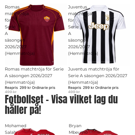
Romas
Juventus
matchtröja
matchtröja
för
för
Serie
Serie
A
A
säsongen
säsongen
2026/2027
2026/2027
(Hemmatröja)
(Hemmatröja)
Rea
Romas matchtröja för Serie
Rea
Juventus matchtröja för
A säsongen 2026/2027
Serie A säsongen 2026/2027
(Hemmatröja)
(Hemmatröja)
Reapris
299 kr
Ordinarie pris
Reapris
299 kr
Ordinarie pris
499 kr
499 kr
Fotbollset - Visa vilket lag du
håller på!
Mohamed
Bryan
Salah
Mbeumo