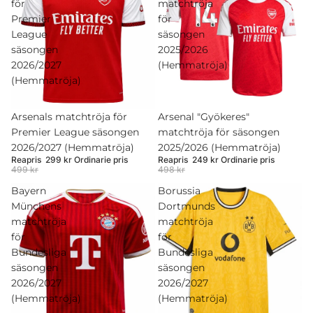
för
matchtröja
Premier
för
League
säsongen
säsongen
2025/2026
2026/2027
(Hemmatröja)
(Hemmatröja)
Rea
Arsenals matchtröja för
Rea
Arsenal "Gyökeres"
Premier League säsongen
matchtröja för säsongen
2026/2027 (Hemmatröja)
2025/2026 (Hemmatröja)
Reapris
299 kr
Ordinarie pris
Reapris
249 kr
Ordinarie pris
499 kr
498 kr
Bayern
Borussia
Münchens
Dortmunds
matchtröja
matchtröja
för
för
Bundesliga
Bundesliga
säsongen
säsongen
2026/2027
2026/2027
(Hemmatröja)
(Hemmatröja)