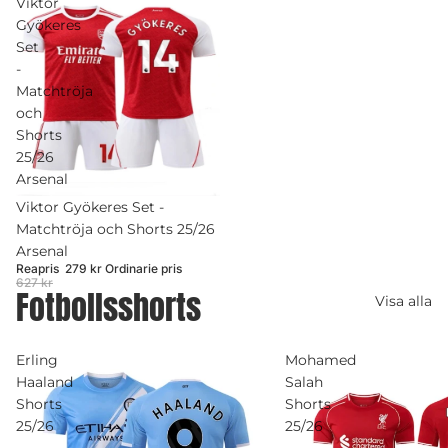
Viktor
Gyökeres
Set
-
Matchtröja
och
Shorts
25/26
Arsenal
Rea
Viktor Gyökeres Set -
Matchtröja och Shorts 25/26
Arsenal
Reapris
279 kr
Ordinarie pris
627 kr
Fotbollsshorts
Visa alla
Erling
Mohamed
Haaland
Salah
Shorts
Shorts
25/26
25/26